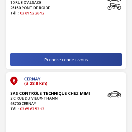
10 RUE D'ALSACE
25150 PONT DE ROIDE
Tél. :
03 81 92 28 12
Prendre rendez-vous
CERNAY
6
(à 28.8 km)
SAS CONTRÔLE TECHNIQUE CHEZ MIMI
2 C RUE DU VIEUX-THANN
68700 CERNAY
Tél. :
03 65 67 53 13