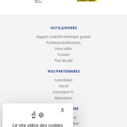
OUTILS/DIVERS
Rappel contrôle technique gratuit
Partenariats/Remises
Liens utiles
Contact
Plan du site
NOS PARTENAIRES
Autodidact
Karoil
Autovision PL
Motovision
NOUS REJOINDRE
X
Masquer le bandeau des 
Ouvrir un centre
Devenez contrôleur
Ce site utilise des cookies