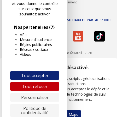
Carrières et recrutement
et vous donne le contrôle
sur ceux que vous
souhaitez activer
SUIVEZ AUTOVISION SUR LES RÉSEAUX SOCIAUX ET PARTAGEZ NOS
ACTUS
Nos partenaires
(7)
APIs
Mesure d'audience
Régies publicitaires
Réseaux sociaux
Mentions légales
- Réalisé par © Karoil - 2026
Vidéos
Google Maps est désactivé.
Tout accepter
Les APIs permettent de charger des scripts : géolocalisation,
moteurs de recherche, traductions, ...
Tout refuser
En autorisant ces services tiers, vous acceptez le dépôt et la
lecture de cookies et l'utilisation de technologies de suivi
Personnaliser
nécessaires à leur bon fonctionnement.
Politique de
confidentialité
Autoriser Google Maps