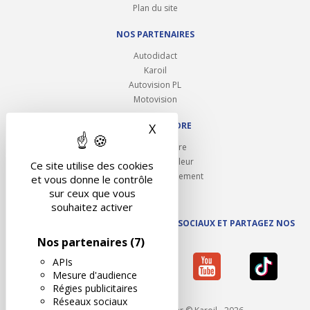
Plan du site
NOS PARTENAIRES
Autodidact
Karoil
Autovision PL
Motovision
NOUS REJOINDRE
X
Masquer le bandeau des 
Ouvrir un centre
Devenez contrôleur
Ce site utilise des cookies
Carrières et recrutement
et vous donne le contrôle
sur ceux que vous
souhaitez activer
SUIVEZ AUTOVISION SUR LES RÉSEAUX SOCIAUX ET PARTAGEZ NOS
ACTUS
Nos partenaires
(7)
APIs
Mesure d'audience
Régies publicitaires
Réseaux sociaux