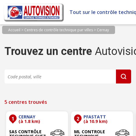
Panneau de gestion des cookies
Tout sur le contrôle techni
Accueil
>
Centres de contrôle technique par villes
>
Cernay
Trouvez un centre
Autovisi
5 centres trouvés
CERNAY
PFASTATT
1
2
(à 1.8 km)
(à 10.9 km)
SAS CONTRÔLE
ML CONTROLE