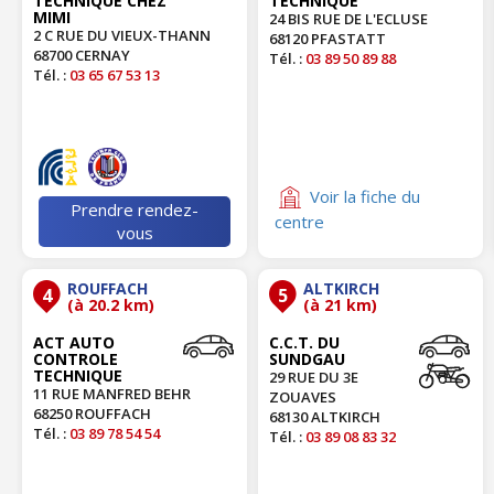
TECHNIQUE CHEZ
TECHNIQUE
MIMI
24 BIS RUE DE L'ECLUSE
2 C RUE DU VIEUX-THANN
68120 PFASTATT
68700 CERNAY
Tél. :
03 89 50 89 88
Tél. :
03 65 67 53 13
Voir la fiche du
Prendre rendez-
centre
vous
ROUFFACH
ALTKIRCH
4
5
(à 20.2 km)
(à 21 km)
ACT AUTO
C.C.T. DU
CONTROLE
SUNDGAU
TECHNIQUE
29 RUE DU 3E
11 RUE MANFRED BEHR
ZOUAVES
68250 ROUFFACH
68130 ALTKIRCH
Tél. :
03 89 78 54 54
Tél. :
03 89 08 83 32