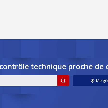
contrôle
technique
proche de 
Me géo