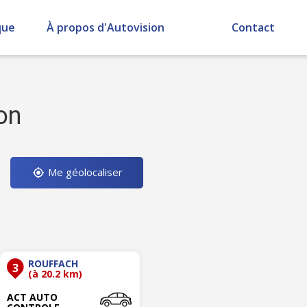
que
À propos d'Autovision
Contact
on
Me géolocaliser
ROUFFACH
3
(à 20.2 km)
ACT AUTO