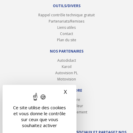
OUTILS/DIVERS
Rappel contrôle technique gratuit
Partenariats/Remises
Liens utiles
Contact
Plan du site
NOS PARTENAIRES
Autodidact
Karoil
Autovision PL
Motovision
NOUS REJOINDRE
X
Masquer le bandeau des 
Ouvrir un centre
Devenez contrôleur
Ce site utilise des cookies
Carrières et recrutement
et vous donne le contrôle
sur ceux que vous
souhaitez activer
SUIVEZ AUTOVISION SUR LES RÉSEAUX SOCIAUX ET PARTAGEZ NOS