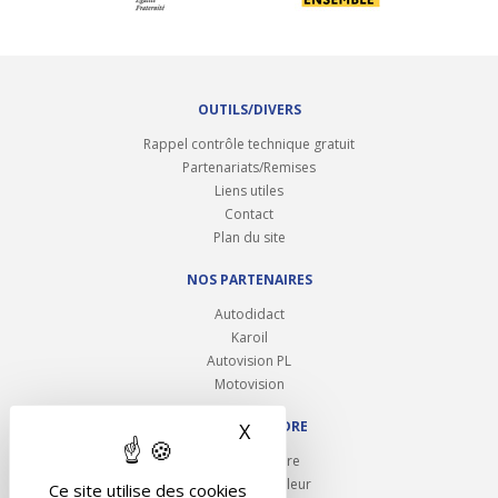
OUTILS/DIVERS
Rappel contrôle technique gratuit
Partenariats/Remises
Liens utiles
Contact
Plan du site
NOS PARTENAIRES
Autodidact
Karoil
Autovision PL
Motovision
NOUS REJOINDRE
X
Masquer le bandeau des 
Ouvrir un centre
Devenez contrôleur
Ce site utilise des cookies