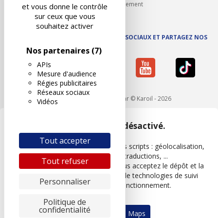
Carrières et recrutement
et vous donne le contrôle
sur ceux que vous
souhaitez activer
SUIVEZ AUTOVISION SUR LES RÉSEAUX SOCIAUX ET PARTAGEZ NOS
ACTUS
Nos partenaires
(7)
APIs
Mesure d'audience
Régies publicitaires
Réseaux sociaux
Mentions légales
- Réalisé par © Karoil - 2026
Vidéos
Google Maps est désactivé.
Tout accepter
Les APIs permettent de charger des scripts : géolocalisation,
moteurs de recherche, traductions, ...
Tout refuser
En autorisant ces services tiers, vous acceptez le dépôt et la
lecture de cookies et l'utilisation de technologies de suivi
Personnaliser
nécessaires à leur bon fonctionnement.
Politique de
confidentialité
Autoriser Google Maps