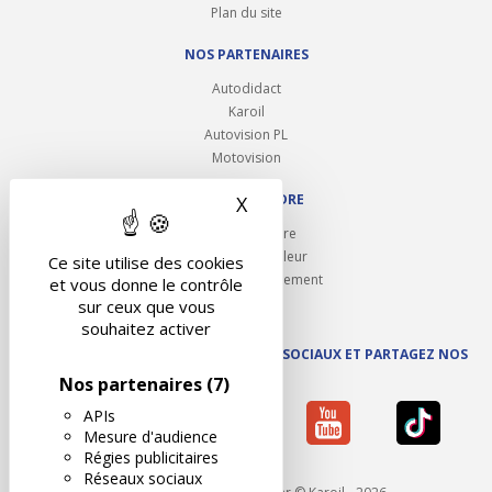
Plan du site
NOS PARTENAIRES
Autodidact
Karoil
Autovision PL
Motovision
NOUS REJOINDRE
X
Masquer le bandeau des 
Ouvrir un centre
Devenez contrôleur
Ce site utilise des cookies
Carrières et recrutement
et vous donne le contrôle
sur ceux que vous
souhaitez activer
SUIVEZ AUTOVISION SUR LES RÉSEAUX SOCIAUX ET PARTAGEZ NOS
ACTUS
Nos partenaires
(7)
APIs
Mesure d'audience
Régies publicitaires
Réseaux sociaux