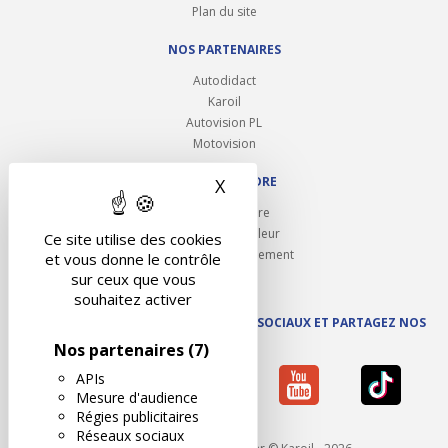
Plan du site
NOS PARTENAIRES
Autodidact
Karoil
Autovision PL
Motovision
NOUS REJOINDRE
X
Masquer le bandeau des 
Ouvrir un centre
Devenez contrôleur
Ce site utilise des cookies
Carrières et recrutement
et vous donne le contrôle
sur ceux que vous
souhaitez activer
SUIVEZ AUTOVISION SUR LES RÉSEAUX SOCIAUX ET PARTAGEZ NOS
ACTUS
Nos partenaires
(7)
APIs
Mesure d'audience
Régies publicitaires
Réseaux sociaux