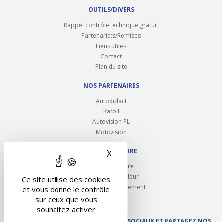
OUTILS/DIVERS
Rappel contrôle technique gratuit
Partenariats/Remises
Liens utiles
Contact
Plan du site
NOS PARTENAIRES
Autodidact
Karoil
Autovision PL
Motovision
NOUS REJOINDRE
X
Masquer le bandeau des 
Ouvrir un centre
Devenez contrôleur
Ce site utilise des cookies
Carrières et recrutement
et vous donne le contrôle
sur ceux que vous
souhaitez activer
SUIVEZ AUTOVISION SUR LES RÉSEAUX SOCIAUX ET PARTAGEZ NOS