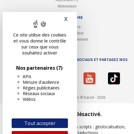
Motovision
NOUS REJOINDRE
X
Masquer le bandeau des 
Ouvrir un centre
Devenez contrôleur
Ce site utilise des cookies
Carrières et recrutement
et vous donne le contrôle
sur ceux que vous
souhaitez activer
SUIVEZ AUTOVISION SUR LES RÉSEAUX SOCIAUX ET PARTAGEZ NOS
ACTUS
Nos partenaires
(7)
APIs
Mesure d'audience
Régies publicitaires
Réseaux sociaux
Mentions légales
- Réalisé par © Karoil - 2026
Vidéos
Google Maps est désactivé.
Tout accepter
Les APIs permettent de charger des scripts : géolocalisation,
moteurs de recherche, traductions, ...