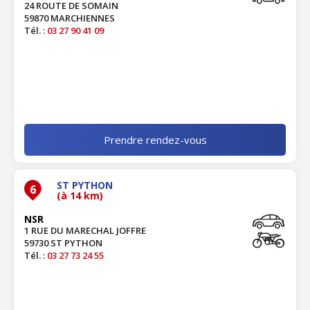
24 ROUTE DE SOMAIN
59870 MARCHIENNES
Tél. :
03 27 90 41 09
Prendre rendez-vous
ST PYTHON
6
(à 14 km)
NSR
1 RUE DU MARECHAL JOFFRE
59730 ST PYTHON
Tél. :
03 27 73 24 55