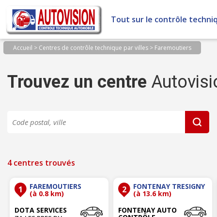
Panneau de gestion des cookies
Tout sur le contrôle techni
Accueil
>
Centres de contrôle technique par villes
>
Faremoutiers
Trouvez un centre
Autovisi
4 centres trouvés
FAREMOUTIERS
FONTENAY TRESIGNY
1
2
(à 0.8 km)
(à 13.6 km)
DOTA SERVICES
FONTENAY AUTO