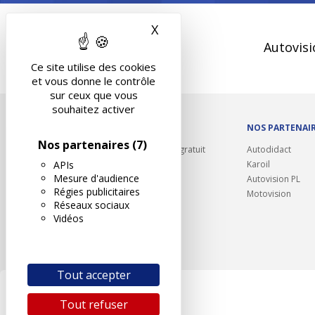
X
Masquer le bandeau des 
Autovisi
Ce site utilise des cookies
et vous donne le contrôle
sur ceux que vous
souhaitez activer
OUTILS/DIVERS
NOS PARTENAI
Nos partenaires
(7)
Rappel contrôle technique gratuit
Autodidact
APIs
Partenariats/Remises
Karoil
Mesure d'audience
Liens utiles
Autovision PL
Régies publicitaires
Contact
Motovision
Réseaux sociaux
Plan du site
Vidéos
Tout accepter
Tout refuser