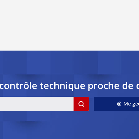
contrôle
technique
proche de 
Me géo