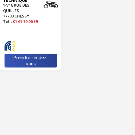
TECHNIQUE
14/16 RUE DES
QUILLES
77700 CHESSY
Tél. :
01 61 10 06 39
Prendre rendez-
vous