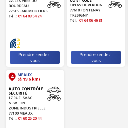
CONTRÔLE
ZA LES PRES DU
109 AV DE VERDUN
BOURDEAU
77610 FONTENAY
77515 FAREMOUTIERS
TRESIGNY
Tél. :
01 64 03 54 24
Tél. :
01 64 06 46 81
Prendre rendez-
Prendre rendez-
vous
vous
MEAUX
4
(à 19.6 km)
AUTO CONTRÔLE
SÉCURITÉ
17 RUE ISAAC
NEWTON
ZONE INDUSTRIELLE
77100 MEAUX
Tél. :
01 60 25 20 44