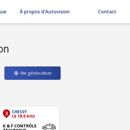
que
À propos d'Autovision
Contact
on
Me géolocaliser
CHESSY
3
(à 18.6 km)
K & F CONTRÔLE