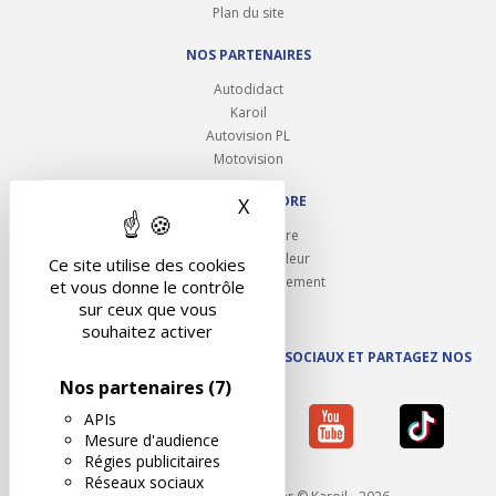
Plan du site
NOS PARTENAIRES
Autodidact
Karoil
Autovision PL
Motovision
NOUS REJOINDRE
X
Masquer le bandeau des 
Ouvrir un centre
Devenez contrôleur
Ce site utilise des cookies
Carrières et recrutement
et vous donne le contrôle
sur ceux que vous
souhaitez activer
SUIVEZ AUTOVISION SUR LES RÉSEAUX SOCIAUX ET PARTAGEZ NOS
ACTUS
Nos partenaires
(7)
APIs
Mesure d'audience
Régies publicitaires
Réseaux sociaux