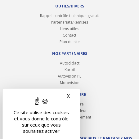
OUTILS/DIVERS
Rappel contrôle technique gratuit
Partenariats/Remises
Liens utiles
Contact
Plan du site
NOS PARTENAIRES
Autodidact
Karoil
Autovision PL
Motovision
NOUS REJOINDRE
X
Masquer le bandeau des 
Ouvrir un centre
Devenez contrôleur
Ce site utilise des cookies
Carrières et recrutement
et vous donne le contrôle
sur ceux que vous
souhaitez activer
SUIVEZ AUTOVISION SUR LES RÉSEAUX SOCIAUX ET PARTAGEZ NOS