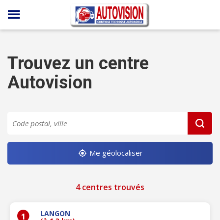
Panneau de gestion des cookies
Trouvez un centre
Autovision
Me géolocaliser
4 centres trouvés
LANGON
1