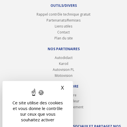
OUTILS/DIVERS
Rappel contrôle technique gratuit
Partenariats/Remises
Liens utiles
Contact
Plan du site
NOS PARTENAIRES
Autodidact
Karoil
Autovision PL
Motovision
NOUS REJOINDRE
X
Masquer le bandeau des 
Ouvrir un centre
Devenez contrôleur
Ce site utilise des cookies
Carrières et recrutement
et vous donne le contrôle
sur ceux que vous
souhaitez activer
SUIVEZ AUTOVISION SUR LES RÉSEAUX SOCIAUX ET PARTAGEZ NOS