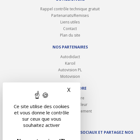
Rappel contrôle technique gratuit
Partenariats/Remises
Liens utiles
Contact
Plan du site
NOS PARTENAIRES
Autodidact
Karoil
Autovision PL
Motovision
NOUS REJOINDRE
X
Masquer le bandeau des 
Ouvrir un centre
Devenez contrôleur
Ce site utilise des cookies
Carrières et recrutement
et vous donne le contrôle
sur ceux que vous
souhaitez activer
SUIVEZ AUTOVISION SUR LES RÉSEAUX SOCIAUX ET PARTAGEZ NOS
ACTUS