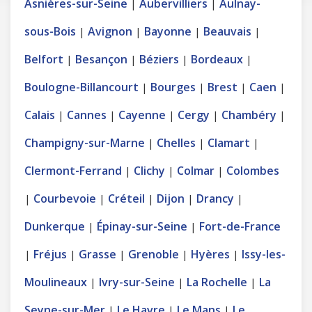
Asnières-sur-Seine
Aubervilliers
Aulnay-
|
|
sous-Bois
Avignon
Bayonne
Beauvais
|
|
|
|
Belfort
Besançon
Béziers
Bordeaux
|
|
|
|
Boulogne-Billancourt
Bourges
Brest
Caen
|
|
|
|
Calais
Cannes
Cayenne
Cergy
Chambéry
|
|
|
|
|
Champigny-sur-Marne
Chelles
Clamart
|
|
|
Clermont-Ferrand
Clichy
Colmar
Colombes
|
|
|
Courbevoie
Créteil
Dijon
Drancy
|
|
|
|
|
Dunkerque
Épinay-sur-Seine
Fort-de-France
|
|
Fréjus
Grasse
Grenoble
Hyères
Issy-les-
|
|
|
|
|
Moulineaux
Ivry-sur-Seine
La Rochelle
La
|
|
|
Seyne-sur-Mer
Le Havre
Le Mans
Le
|
|
|