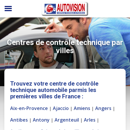
Panneau de gestion des cookies
Centres de contrôle technique par
villes
Trouvez votre centre de contrôle
technique automobile parmis les
premières villes de France :
Aix-en-Provence
Ajaccio
Amiens
Angers
|
|
|
|
Antibes
Antony
Argenteuil
Arles
|
|
|
|