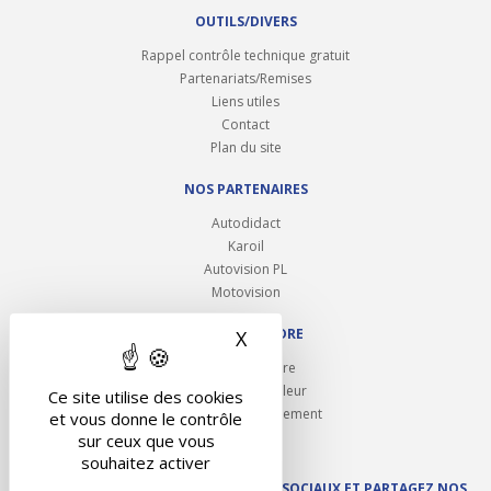
OUTILS/DIVERS
Rappel contrôle technique gratuit
Partenariats/Remises
Liens utiles
Contact
Plan du site
NOS PARTENAIRES
Autodidact
Karoil
Autovision PL
Motovision
NOUS REJOINDRE
X
Masquer le bandeau des 
Ouvrir un centre
Devenez contrôleur
Ce site utilise des cookies
Carrières et recrutement
et vous donne le contrôle
sur ceux que vous
souhaitez activer
SUIVEZ AUTOVISION SUR LES RÉSEAUX SOCIAUX ET PARTAGEZ NOS