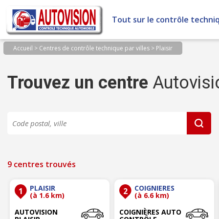
Panneau de gestion des cookies
Tout sur le contrôle techni
Accueil
>
Centres de contrôle technique par villes
>
Plaisir
Trouvez un centre
Autovisi
9 centres trouvés
PLAISIR
COIGNIERES
1
2
(à 1.6 km)
(à 6.6 km)
AUTOVISION
COIGNIÈRES AUTO