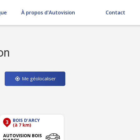
que
À propos d'Autovision
Contact
on
Me géolocaliser
BOIS D'ARCY
3
(à 7 km)
AUTOVISION BOIS