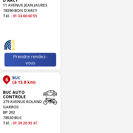
D'ARCY
11 AVENUE JEAN JAURES
78390 BOIS D'ARCY
Tél. :
01 34 60 60 55
Prendre rendez-
vous
BUC
6
(à 13.8 km)
BUC AUTO
CONTROLE
279 AVENUE ROLAND
GARROS
BP 202
78530 BUC
Tél. :
01 39 20 93 47