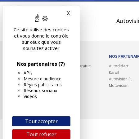
X
Masquer le bandeau des 
Autovisi
Ce site utilise des cookies
et vous donne le contrôle
sur ceux que vous
souhaitez activer
OUTILS/DIVERS
NOS PARTENAI
Nos partenaires
(7)
Rappel contrôle technique gratuit
Autodidact
APIs
Partenariats/Remises
Karoil
Mesure d'audience
Liens utiles
Autovision PL
Régies publicitaires
Contact
Motovision
Réseaux sociaux
Plan du site
Vidéos
Tout accepter
Tout refuser