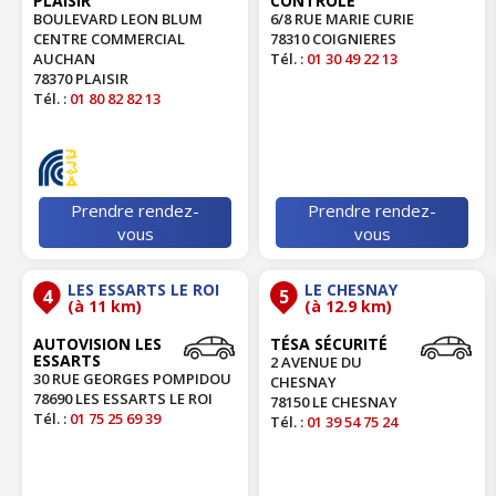
PLAISIR
CONTRÔLE
BOULEVARD LEON BLUM
6/8 RUE MARIE CURIE
CENTRE COMMERCIAL
78310 COIGNIERES
AUCHAN
Tél. :
01 30 49 22 13
78370 PLAISIR
Tél. :
01 80 82 82 13
Prendre rendez-
Prendre rendez-
vous
vous
LES ESSARTS LE ROI
LE CHESNAY
4
5
(à 11 km)
(à 12.9 km)
AUTOVISION LES
TÉSA SÉCURITÉ
ESSARTS
2 AVENUE DU
30 RUE GEORGES POMPIDOU
CHESNAY
78690 LES ESSARTS LE ROI
78150 LE CHESNAY
Tél. :
01 75 25 69 39
Tél. :
01 39 54 75 24