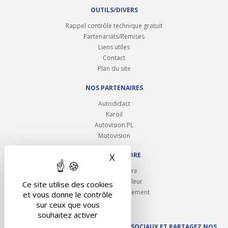
OUTILS/DIVERS
Rappel contrôle technique gratuit
Partenariats/Remises
Liens utiles
Contact
Plan du site
NOS PARTENAIRES
Autodidact
Karoil
Autovision PL
Motovision
NOUS REJOINDRE
X
Masquer le bandeau des 
Ouvrir un centre
Devenez contrôleur
Ce site utilise des cookies
Carrières et recrutement
et vous donne le contrôle
sur ceux que vous
souhaitez activer
SUIVEZ AUTOVISION SUR LES RÉSEAUX SOCIAUX ET PARTAGEZ NOS