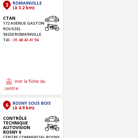
ROMAINVILLE
3
(à 3.2 km)
CTAN
172 AVENUE GASTON
ROUSSEL
93230 ROMAINVILLE
Tél. :
01 48 43 41 94
Voir la fiche du
centre
ROSNY SOUS BOIS
6
(à 4.9 km)
CONTRÔLE
TECHNIQUE
AUTOVISION
ROSNY II
CENTRE COMMERCIAL ROSNY