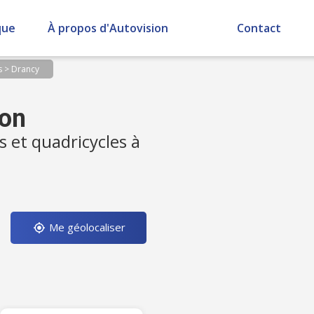
que
À propos d'Autovision
Contact
s
>
Drancy
ion
s et quadricycles à
Me géolocaliser