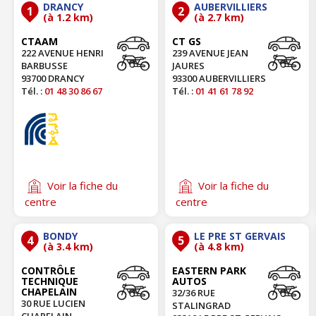
DRANCY
AUBERVILLIERS
1
2
(à 1.2 km)
(à 2.7 km)
CTAAM
CT GS
222 AVENUE HENRI
239 AVENUE JEAN
BARBUSSE
JAURES
93700 DRANCY
93300 AUBERVILLIERS
Tél. :
01 48 30 86 67
Tél. :
01 41 61 78 92
Voir la fiche du
Voir la fiche du
centre
centre
BONDY
LE PRE ST GERVAIS
4
5
(à 3.4 km)
(à 4.8 km)
CONTRÔLE
EASTERN PARK
TECHNIQUE
AUTOS
CHAPELAIN
32/36 RUE
30 RUE LUCIEN
STALINGRAD