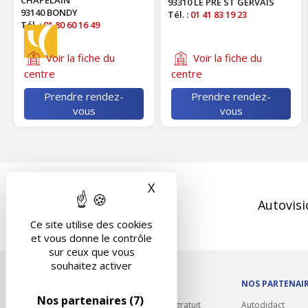
CHAPELAIN
93310 LE PRE ST GERVAIS
93140 BONDY
Tél. :
01 41 83 19 23
Tél. :
01 80 60 16 49
Voir la fiche du
Voir la fiche du
centre
centre
Prendre rendez-
Prendre rendez-
vous
vous
X
Masquer le bandeau des 
Autovisi
Ce site utilise des cookies
et vous donne le contrôle
sur ceux que vous
souhaitez activer
OUTILS/DIVERS
NOS PARTENAI
Nos partenaires
(7)
Rappel contrôle technique gratuit
Autodidact