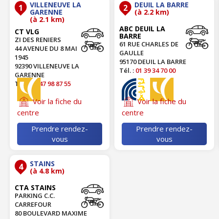
VILLENEUVE LA
DEUIL LA BARRE
1
2
GARENNE
(à 2.2 km)
(à 2.1 km)
ABC DEUIL LA
CT VLG
BARRE
ZI DES RENIERS
61 RUE CHARLES DE
44 AVENUE DU 8 MAI
GAULLE
1945
95170 DEUIL LA BARRE
92390 VILLENEUVE LA
Tél. :
01 39 34 70 00
GARENNE
Tél. :
01 47 98 87 55
Voir la fiche du
Voir la fiche du
centre
centre
Prendre rendez-
Prendre rendez-
vous
vous
STAINS
4
(à 4.8 km)
CTA STAINS
PARKING C.C.
CARREFOUR
80 BOULEVARD MAXIME