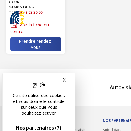
GORKI
93240 STAINS
Tél. :
01 48 23 30 00
Voir la fiche du
centre
Prendre rendez-
vous
X
Masquer le bandeau des 
Autovisi
Ce site utilise des cookies
et vous donne le contrôle
sur ceux que vous
souhaitez activer
OUTILS/DIVERS
NOS PARTENAI
Nos partenaires
(7)
Rappel contrôle technique gratuit
Autodidact