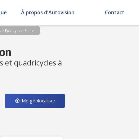
que
À propos d'Autovision
Contact
s
>
Épinay-sur-Seine
ion
s et quadricycles à
Me géolocaliser