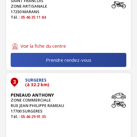
SAINT FRANCOIS
ZONE ARTISANALE
17230 MARANS
Tél. :
05 46 35 11 84
Voir la fiche du centre
Prendre rendez-vous
SURGERES
3
(à 32.2 km)
PENEAUD ANTHONY
ZONE COMMERCIALE
RUE JEAN PHILIPPE RAMEAU
17700 SURGERES
Tél. :
05 46 29 91 35