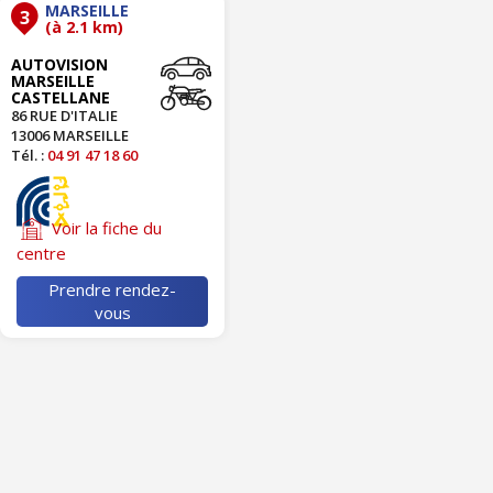
MARSEILLE
3
(à 2.1 km)
AUTOVISION
MARSEILLE
CASTELLANE
86 RUE D'ITALIE
13006 MARSEILLE
Tél. :
04 91 47 18 60
Voir la fiche du
centre
Prendre rendez-
vous