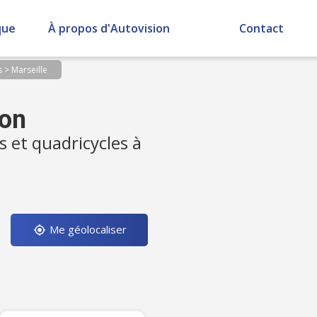
que
À propos d'Autovision
Contact
s
>
Marseille
ion
s et quadricycles à
Me géolocaliser