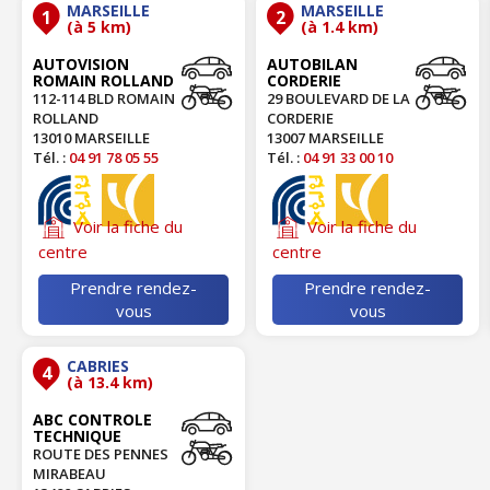
MARSEILLE
MARSEILLE
1
2
(à 5 km)
(à 1.4 km)
AUTOVISION
AUTOBILAN
ROMAIN ROLLAND
CORDERIE
112-114 BLD ROMAIN
29 BOULEVARD DE LA
ROLLAND
CORDERIE
13010 MARSEILLE
13007 MARSEILLE
Tél. :
04 91 78 05 55
Tél. :
04 91 33 00 10
Voir la fiche du
Voir la fiche du
centre
centre
Prendre rendez-
Prendre rendez-
vous
vous
CABRIES
4
(à 13.4 km)
ABC CONTROLE
TECHNIQUE
ROUTE DES PENNES
MIRABEAU