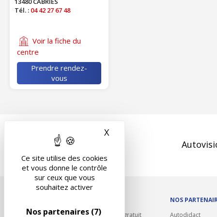
13480 CABRIES
Tél. :
04 42 27 67 48
Voir la fiche du
centre
Prendre rendez-
vous
X
Masquer le bandeau des 
Autovisi
Ce site utilise des cookies
et vous donne le contrôle
sur ceux que vous
souhaitez activer
OUTILS/DIVERS
NOS PARTENAI
Nos partenaires
(7)
Rappel contrôle technique gratuit
Autodidact