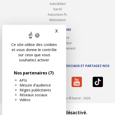
Autodidact
Karoil
Autovision PL
Motovision
NOUS REJOINDRE
X
Masquer le bandeau des 
Ouvrir un centre
Devenez contrôleur
Ce site utilise des cookies
Carrières et recrutement
et vous donne le contrôle
sur ceux que vous
souhaitez activer
SUIVEZ AUTOVISION SUR LES RÉSEAUX SOCIAUX ET PARTAGEZ NOS
ACTUS
Nos partenaires
(7)
APIs
Mesure d'audience
Régies publicitaires
Réseaux sociaux
Mentions légales
- Réalisé par © Karoil - 2026
Vidéos
Google Maps est désactivé.