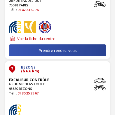
26 RUE BAUDELIQUE
75018 PARIS
Tél. :
01 42 23 62 76
Voir la fiche du centre
Prendre rendez-vous
BEZONS
3
(à 6.6 km)
EXCALIBUR CONTRÔLE
6 RUE NICOLAS LOUET
95870 BEZONS
Tél. :
01 30 25 39 67