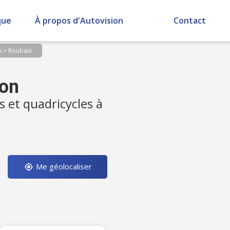
que
À propos d'Autovision
Contact
s
>
Roubaix
ion
s et quadricycles à
Me géolocaliser