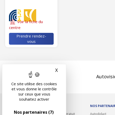
Voir la fiche du
centre
Prendre rendez-
vous
X
Masquer le bandeau des 
Autovisi
Ce site utilise des cookies
et vous donne le contrôle
sur ceux que vous
souhaitez activer
OUTILS/DIVERS
NOS PARTENAI
Nos partenaires
(7)
Rappel contrôle technique gratuit
Autodidact