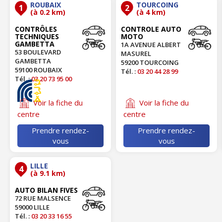
ROUBAIX
TOURCOING
1
2
(à 0.2 km)
(à 4 km)
CONTRÔLES
CONTROLE AUTO
TECHNIQUES
MOTO
GAMBETTA
1A AVENUE ALBERT
53 BOULEVARD
MASUREL
GAMBETTA
59200 TOURCOING
59100 ROUBAIX
Tél. :
03 20 44 28 99
Tél. :
03 20 73 95 00
Voir la fiche du
Voir la fiche du
centre
centre
Prendre rendez-
Prendre rendez-
vous
vous
LILLE
4
(à 9.1 km)
AUTO BILAN FIVES
72 RUE MALSENCE
59000 LILLE
Tél. :
03 20 33 16 55