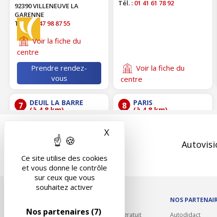
Tél. :
01 41 61 78 92
92390 VILLENEUVE LA
GARENNE
Tél. :
01 47 98 87 55
Voir la fiche du
centre
Prendre rendez-
Voir la fiche du
vous
centre
DEUIL LA BARRE
PARIS
7
8
(à 4.8 km)
(à 4.8 km)
ABC DEUIL LA
SARL AB 26
X
Masquer le bandeau des 
BARRE
26 RUE BAUDELIQUE
61 RUE CHARLES DE
Autovisi
75018 PARIS
GAULLE
Tél. :
01 42 23 62 76
Ce site utilise des cookies
95170 DEUIL LA BARRE
et vous donne le contrôle
Tél. :
01 39 34 70 00
sur ceux que vous
souhaitez activer
Voir la fiche du
Voir la fiche du
OUTILS/DIVERS
NOS PARTENAI
centre
centre
Nos partenaires
(7)
Rappel contrôle technique gratuit
Autodidact