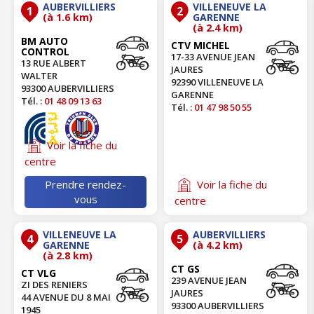
AUBERVILLIERS
VILLENEUVE LA
1
2
(à 1.6 km)
GARENNE
(à 2.4 km)
BM AUTO
CTV MICHEL
CONTROL
17-33 AVENUE JEAN
13 RUE ALBERT
JAURES
WALTER
92390 VILLENEUVE LA
93300 AUBERVILLIERS
GARENNE
Tél. :
01 48 09 13 63
Tél. :
01 47 98 50 55
Voir la fiche du
centre
Prendre rendez-
Voir la fiche du
vous
centre
VILLENEUVE LA
AUBERVILLIERS
4
5
GARENNE
(à 4.2 km)
(à 2.8 km)
CT GS
CT VLG
239 AVENUE JEAN
ZI DES RENIERS
JAURES
44 AVENUE DU 8 MAI
93300 AUBERVILLIERS
1945