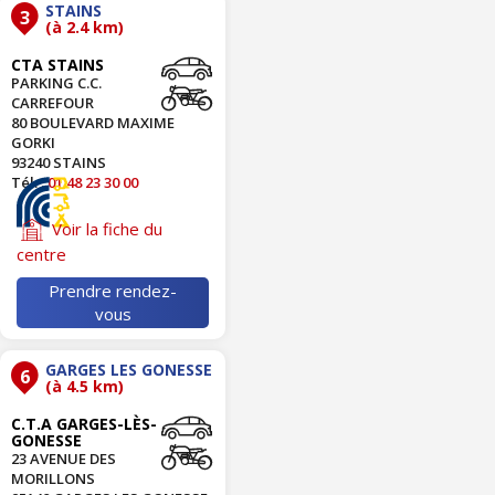
STAINS
3
(à 2.4 km)
CTA STAINS
PARKING C.C.
CARREFOUR
80 BOULEVARD MAXIME
GORKI
93240 STAINS
Tél. :
01 48 23 30 00
Voir la fiche du
centre
Prendre rendez-
vous
GARGES LES GONESSE
6
(à 4.5 km)
C.T.A GARGES-LÈS-
GONESSE
23 AVENUE DES
MORILLONS