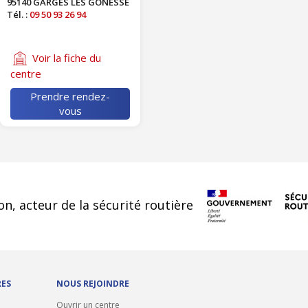
95140 GARGES LES GONESSE
Tél. :
09 50 93 26 94
Voir la fiche du
centre
Prendre rendez-
vous
cookies
on, acteur de la sécurité routière
RES
NOUS REJOINDRE
Ouvrir un centre