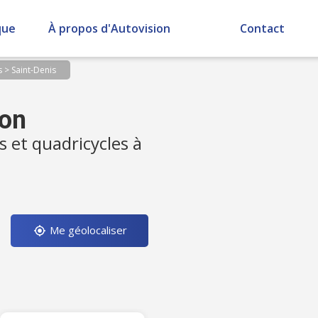
que
À propos d'Autovision
Contact
s
>
Saint-Denis
ion
s et quadricycles à
Me géolocaliser