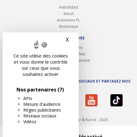
Autodidact
Karoil
Autovision PL
Motovision
NOUS REJOINDRE
X
Masquer le bandeau des 
Ouvrir un centre
Devenez contrôleur
Ce site utilise des cookies
Carrières et recrutement
et vous donne le contrôle
sur ceux que vous
souhaitez activer
SUIVEZ AUTOVISION SUR LES RÉSEAUX SOCIAUX ET PARTAGEZ NOS
ACTUS
Nos partenaires
(7)
APIs
Mesure d'audience
Régies publicitaires
Réseaux sociaux
Mentions légales
- Réalisé par © Karoil - 2026
Vidéos
Google Maps est désactivé.