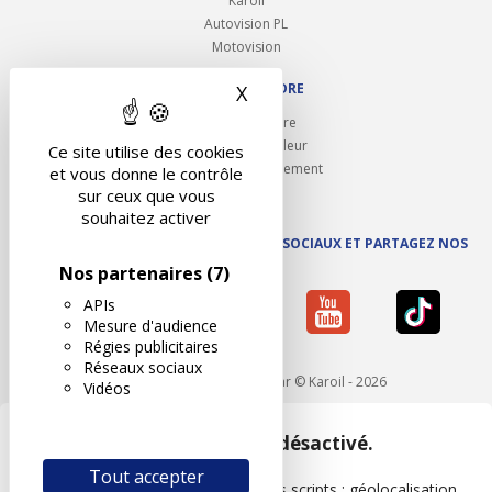
Karoil
Autovision PL
Motovision
NOUS REJOINDRE
X
Masquer le bandeau des 
Ouvrir un centre
Devenez contrôleur
Ce site utilise des cookies
Carrières et recrutement
et vous donne le contrôle
sur ceux que vous
souhaitez activer
SUIVEZ AUTOVISION SUR LES RÉSEAUX SOCIAUX ET PARTAGEZ NOS
ACTUS
Nos partenaires
(7)
APIs
Mesure d'audience
Régies publicitaires
Réseaux sociaux
Mentions légales
- Réalisé par © Karoil - 2026
Vidéos
Google Maps est désactivé.
Tout accepter
Les APIs permettent de charger des scripts : géolocalisation,