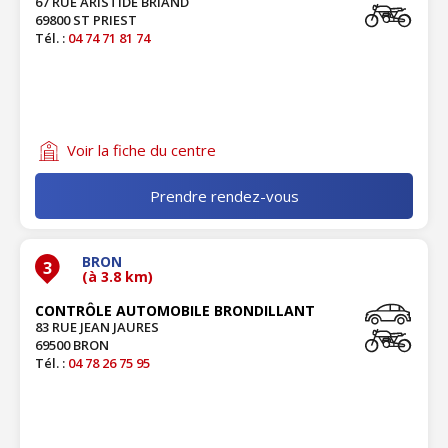
67 RUE ARISTIDE BRIAND
69800 ST PRIEST
Tél. :
04 74 71 81 74
Voir la fiche du centre
Prendre rendez-vous
BRON
3
(à 3.8 km)
CONTRÔLE AUTOMOBILE BRONDILLANT
83 RUE JEAN JAURES
69500 BRON
Tél. :
04 78 26 75 95