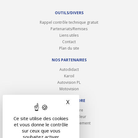
OUTILS/DIVERS
Rappel contrôle technique gratuit
Partenariats/Remises
Liens utiles
Contact
Plan du site
NOS PARTENAIRES
Autodidact
Karoil
Autovision PL
Motovision
NOUS REJOINDRE
X
Masquer le bandeau des 
Ouvrir un centre
Devenez contrôleur
Ce site utilise des cookies
Carrières et recrutement
et vous donne le contrôle
sur ceux que vous
souhaitez activer