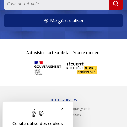
Me géolocaliser
Autovision, acteur de la sécurité routière
OUTILS/DIVERS
X
Masquer le bandeau des 
Rappel contrôle technique gratuit
Partenariats/Remises
Liens utiles
Ce site utilise des cookies
Contact