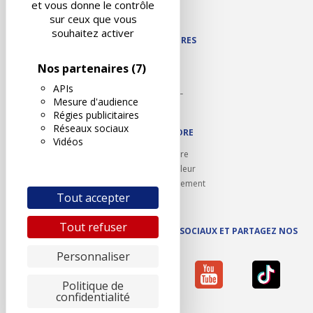
et vous donne le contrôle
Plan du site
sur ceux que vous
souhaitez activer
NOS PARTENAIRES
Autodidact
Nos partenaires
(7)
Karoil
APIs
Autovision PL
Mesure d'audience
Motovision
Régies publicitaires
Réseaux sociaux
NOUS REJOINDRE
Vidéos
Ouvrir un centre
Devenez contrôleur
Carrières et recrutement
Tout accepter
Tout refuser
SUIVEZ AUTOVISION SUR LES RÉSEAUX SOCIAUX ET PARTAGEZ NOS
ACTUS
Personnaliser
Politique de
confidentialité