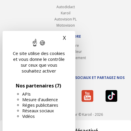
Autodidact
Karoil
Autovision PL
Motovision
NOUS REJOINDRE
X
Masquer le bandeau des 
Ouvrir un centre
Devenez contrôleur
Ce site utilise des cookies
Carrières et recrutement
et vous donne le contrôle
sur ceux que vous
souhaitez activer
SUIVEZ AUTOVISION SUR LES RÉSEAUX SOCIAUX ET PARTAGEZ NOS
ACTUS
Nos partenaires
(7)
APIs
Mesure d'audience
Régies publicitaires
Réseaux sociaux
Mentions légales
- Réalisé par © Karoil - 2026
Vidéos
Google Maps est désactivé.