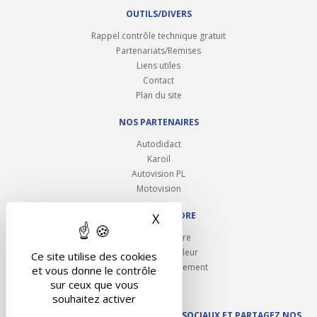
OUTILS/DIVERS
Rappel contrôle technique gratuit
Partenariats/Remises
Liens utiles
Contact
Plan du site
NOS PARTENAIRES
Autodidact
Karoil
Autovision PL
Motovision
NOUS REJOINDRE
X
Masquer le bandeau des 
Ouvrir un centre
Devenez contrôleur
Ce site utilise des cookies
Carrières et recrutement
et vous donne le contrôle
sur ceux que vous
souhaitez activer
SUIVEZ AUTOVISION SUR LES RÉSEAUX SOCIAUX ET PARTAGEZ NOS