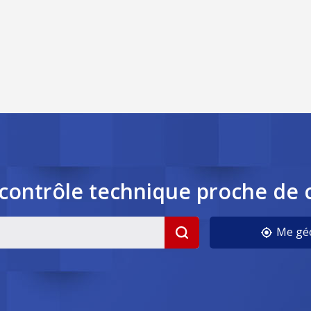
contrôle
technique
proche de 
Me géo