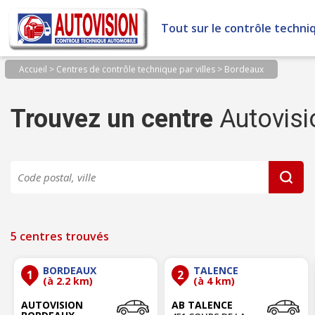
Panneau de gestion des cookies
Tout sur le contrôle techni
Accueil
>
Centres de contrôle technique par villes
>
Bordeaux
Trouvez un centre
Autovisi
5 centres trouvés
BORDEAUX
TALENCE
1
2
(à 2.2 km)
(à 4 km)
AUTOVISION
AB TALENCE