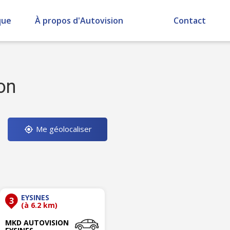
que
À propos d'Autovision
Contact
on
Me géolocaliser
EYSINES
3
(à 6.2 km)
MKD AUTOVISION