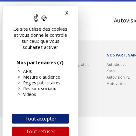
X
Masquer le bandeau des 
Autovisi
Ce site utilise des cookies
et vous donne le contrôle
sur ceux que vous
souhaitez activer
OUTILS/DIVERS
NOS PARTENAI
Nos partenaires
(7)
Rappel contrôle technique gratuit
Autodidact
APIs
Partenariats/Remises
Karoil
Mesure d'audience
Liens utiles
Autovision PL
Régies publicitaires
Contact
Motovision
Réseaux sociaux
Plan du site
Vidéos
Tout accepter
Tout refuser