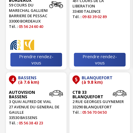
BORDEAUX
451 COURS DE LA
59 COURS DU
LIBERATION
MARECHAL GALLIENI
33400 TALENCE
BARRIERE DE PESSAC
Tél. :
09 83 39 02 89
33000 BORDEAUX
Tél. :
05 56 24 60 40
Prendre rendez-
Prendre rendez-
vous
vous
BASSENS
BLANQUEFORT
4
5
(à 7.6 km)
(à 9.8 km)
AUTOVISION
CTB 33
BASSENS
BLANQUEFORT
3 QUAI ALFRED DE VIAL
2 RUE GEORGES GUYNEMER
27 AVENUE DU GENERAL DE
33290 BLANQUEFORT
GAULLE
Tél. :
05 56 70 04 50
33530 BASSENS
Tél. :
05 56 38 43 23