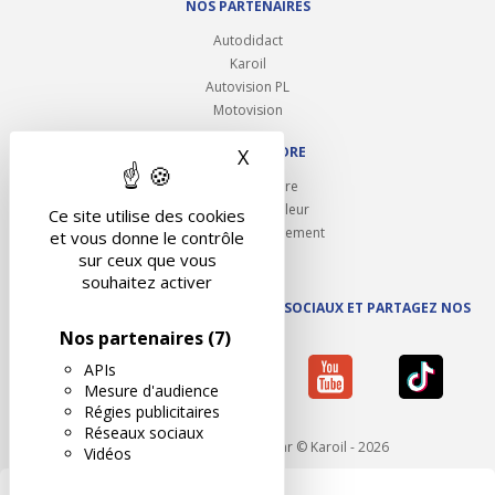
NOS PARTENAIRES
Autodidact
Karoil
Autovision PL
Motovision
NOUS REJOINDRE
X
Masquer le bandeau des 
Ouvrir un centre
Devenez contrôleur
Ce site utilise des cookies
Carrières et recrutement
et vous donne le contrôle
sur ceux que vous
souhaitez activer
SUIVEZ AUTOVISION SUR LES RÉSEAUX SOCIAUX ET PARTAGEZ NOS
ACTUS
Nos partenaires
(7)
APIs
Mesure d'audience
Régies publicitaires
Réseaux sociaux
Mentions légales
- Réalisé par © Karoil - 2026
Vidéos