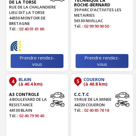
TECHNIQUE LA
DE LA TORSE
ROCHE-BERNARD
RUE DE LA CHALANDIERE
39 PARC D'ACTIVITES LES
LIEU DIT LA TORSE
METAIRIES
44550 MONTOIR DE
56130 NIVILLAC
BRETAGNE
Tél. :
02 99 90 90 50
Tél. :
02 40 01 61 66
Prendre rendez-
Prendre rendez-
vous
vous
BLAIN
COUERON
4
5
(à 40.4 km)
(à 40.8 km)
A3 CONTROLE
C.C.T.C
4 BOULEVARD DE LA
19 RUE DE LA MINEE
RESISTANCE
44220 COUERON
44130 BLAIN
Tél. :
02 40 85 78 18
Tél. :
02 40 79 90 40