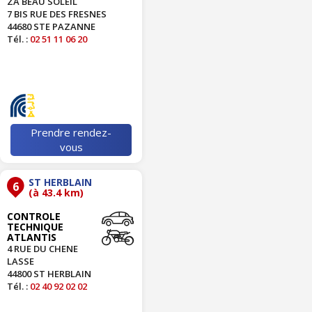
ZA BEAU SOLEIL
7 BIS RUE DES FRESNES
44680 STE PAZANNE
Tél. :
02 51 11 06 20
Prendre rendez-
vous
ST HERBLAIN
6
(à 43.4 km)
CONTROLE
TECHNIQUE
ATLANTIS
4 RUE DU CHENE
LASSE
44800 ST HERBLAIN
Tél. :
02 40 92 02 02