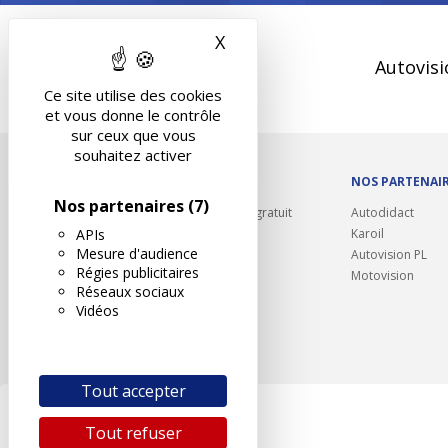
X
Masquer le bandeau des 
Autovisi
Ce site utilise des cookies
et vous donne le contrôle
sur ceux que vous
souhaitez activer
OUTILS/DIVERS
NOS PARTENAI
Nos partenaires
(7)
Rappel contrôle technique gratuit
Autodidact
APIs
Partenariats/Remises
Karoil
Mesure d'audience
Liens utiles
Autovision PL
Régies publicitaires
Contact
Motovision
Réseaux sociaux
Plan du site
Vidéos
Tout accepter
Tout refuser