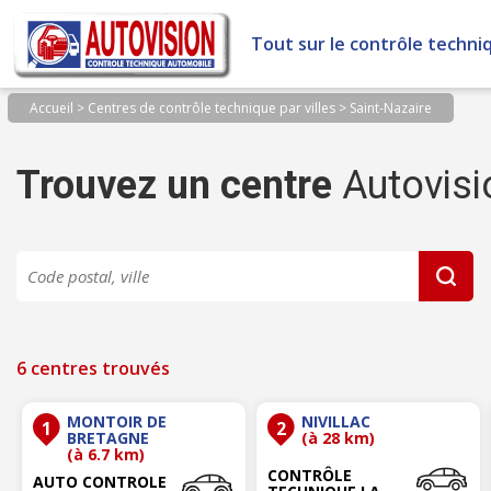
Panneau de gestion des cookies
Tout sur le contrôle techni
Accueil
>
Centres de contrôle technique par villes
>
Saint-Nazaire
Trouvez un centre
Autovisi
6 centres trouvés
MONTOIR DE
NIVILLAC
1
2
BRETAGNE
(à 28 km)
(à 6.7 km)
CONTRÔLE
AUTO CONTROLE