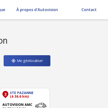
que
À propos d'Autovision
Contact
on
Me géolocaliser
STE PAZANNE
3
(à 36.6 km)
AUTOVISION AMC