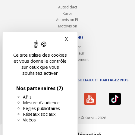
Autodidact
Karoil
Autovision PL
Motovision
NOUS REJOINDRE
X
Masquer le bandeau des 
Ouvrir un centre
Devenez contrôleur
Ce site utilise des cookies
Carrières et recrutement
et vous donne le contrôle
sur ceux que vous
souhaitez activer
SUIVEZ AUTOVISION SUR LES RÉSEAUX SOCIAUX ET PARTAGEZ NOS
ACTUS
Nos partenaires
(7)
APIs
Mesure d'audience
Régies publicitaires
Réseaux sociaux
Mentions légales
- Réalisé par © Karoil - 2026
Vidéos
Google Maps est désactivé.