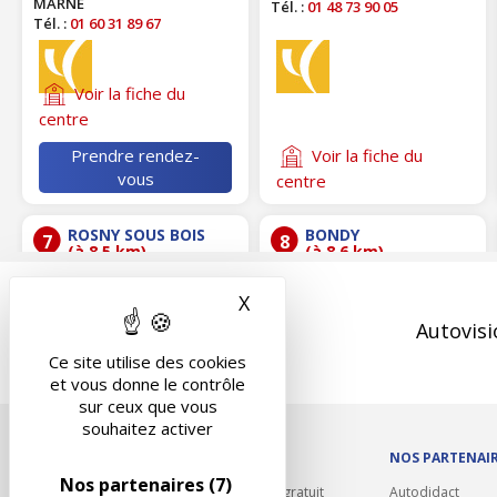
MARNE
Tél. :
01 48 73 90 05
Tél. :
01 60 31 89 67
Voir la fiche du
centre
Prendre rendez-
Voir la fiche du
vous
centre
ROSNY SOUS BOIS
BONDY
7
8
(à 8.5 km)
(à 8.6 km)
CONTRÔLE
CONTRÔLE
X
Masquer le bandeau des 
TECHNIQUE
TECHNIQUE
AUTOVISION
CHAPELAIN
Autovisi
ROSNY II
30 RUE LUCIEN
CENTRE COMMERCIAL ROSNY
Ce site utilise des cookies
CHAPELAIN
II
93140 BONDY
et vous donne le contrôle
AVENUE DU GENERAL DE
Tél. :
01 80 60 16 49
sur ceux que vous
GAULLE
souhaitez activer
93110 ROSNY SOUS BOIS
Voir la fiche du
Voir la fiche du
Tél. :
01 48 94 02 82
OUTILS/DIVERS
NOS PARTENAI
centre
centre
Nos partenaires
(7)
Rappel contrôle technique gratuit
Autodidact