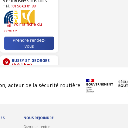
93110 ROSNY SOUS BOIS
Tél. :
01 56 63 01 33
Voir la fiche du
centre
Prendre rendez-
vous
BUSSY ST GEORGES
9
(à 9.1 km)
RCDS CONTROLE
cookies
19 BIS AVENUE
on, acteur de la sécurité routière
GRAHAM BELL
77600 BUSSY ST GEORGES
Tél. :
01 60 26 14 31
Voir la fiche du
RES
NOUS REJOINDRE
centre
Ouvrir un centre