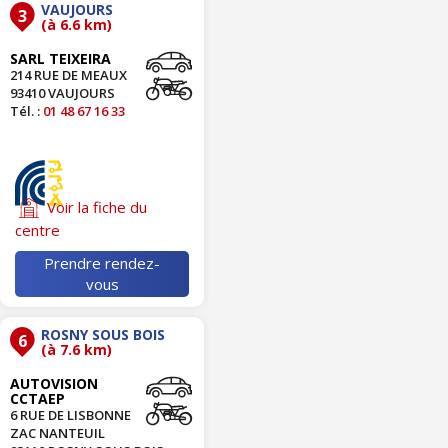
VAUJOURS
3
(à 6.6 km)
SARL TEIXEIRA
214 RUE DE MEAUX
93410 VAUJOURS
Tél. :
01 48 67 16 33
Voir la fiche du
centre
Prendre rendez-
vous
ROSNY SOUS BOIS
6
(à 7.6 km)
AUTOVISION
CCTAEP
6 RUE DE LISBONNE
ZAC NANTEUIL