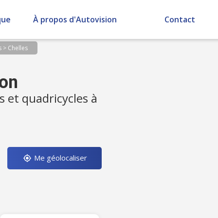
que
À propos d'Autovision
Contact
s
>
Chelles
ion
s et quadricycles à
Me géolocaliser