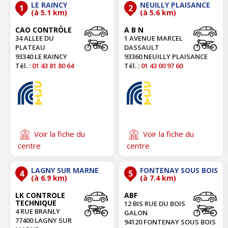
LE RAINCY
NEUILLY PLAISANCE
1
2
(à 5.1 km)
(à 5.6 km)
CAO CONTRÔLE
A B N
34 ALLEE DU
1 AVENUE MARCEL
PLATEAU
DASSAULT
93340 LE RAINCY
93360 NEUILLY PLAISANCE
Tél. :
01 43 81 80 64
Tél. :
01 43 00 97 60
Voir la fiche du
Voir la fiche du
centre
centre
LAGNY SUR MARNE
FONTENAY SOUS BOIS
4
5
(à 6.9 km)
(à 7.4 km)
LK CONTROLE
ABF
TECHNIQUE
12 BIS RUE DU BOIS
4 RUE BRANLY
GALON
77400 LAGNY SUR
94120 FONTENAY SOUS BOIS