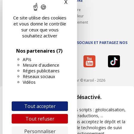
NOUS REJOINDRE
X
Masquer le bandeau des 
Ouvrir un centre
Devenez contrôleur
Ce site utilise des cookies
Carrières et recrutement
et vous donne le contrôle
sur ceux que vous
souhaitez activer
SUIVEZ AUTOVISION SUR LES RÉSEAUX SOCIAUX ET PARTAGEZ NOS
ACTUS
Nos partenaires
(7)
APIs
Mesure d'audience
Régies publicitaires
Réseaux sociaux
Mentions légales
- Réalisé par © Karoil - 2026
Vidéos
Google Maps est désactivé.
Tout accepter
Les APIs permettent de charger des scripts : géolocalisation,
moteurs de recherche, traductions, ...
Tout refuser
En autorisant ces services tiers, vous acceptez le dépôt et la
lecture de cookies et l'utilisation de technologies de suivi
Personnaliser
nécessaires à leur bon fonctionnement.