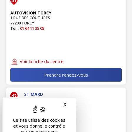
41
AUTOVISION TORCY
1 RUE DES COUTURES
77200 TORCY
Tél. :
01 64 11 35 05
Voir la fiche du centre
Prendre rendez-vous
ST MARD
42
X
Masquer le bandeau des 
AUTOVISION SAINT-MARD
63 RUE DU MOUTIERS
77230 ST MARD
Ce site utilise des cookies
Tél. :
01 64 77 02 55
et vous donne le contrôle
sur ceux que vous