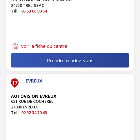
24750 TRELISSAC
Tél. :
05 53 08 90 54
Voir la fiche du centre
Prendre rendez-vous
EVREUX
17
AUTOVISION EVREUX
621 RUE DE COCHEREL
27000 EVREUX
Tél. :
02 32 34 70 45