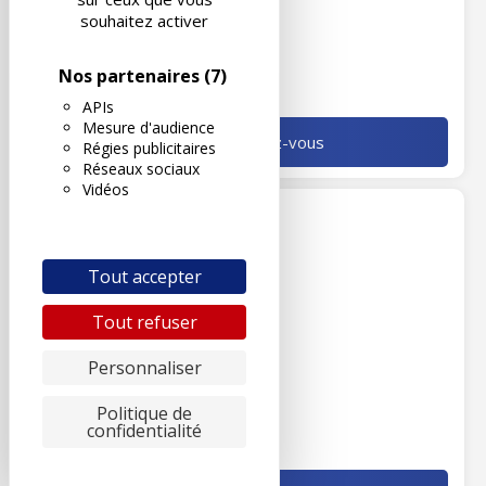
souhaitez activer
Nos partenaires
(7)
Voir la fiche du centre
APIs
Mesure d'audience
Prendre rendez-vous
Régies publicitaires
Réseaux sociaux
Vidéos
FLINS SUR SEINE
43
AUTOVISION FLINS-SUR-SEINE
Tout accepter
LIEU DIT LES CHEVRIS
RD 14
Tout refuser
78410 FLINS SUR SEINE
Tél. :
01 30 95 68 68
Personnaliser
Politique de
confidentialité
Voir la fiche du centre