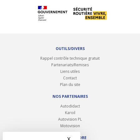
OUTILS/DIVERS
Rappel contrôle technique gratuit
Partenariats/Remises
Liens utiles
Contact
Plan du site
NOS PARTENAIRES
Autodidact
Karoil
Autovision PL
Motovision
NOUS REJOINDRE
X
Masquer le bandeau des 