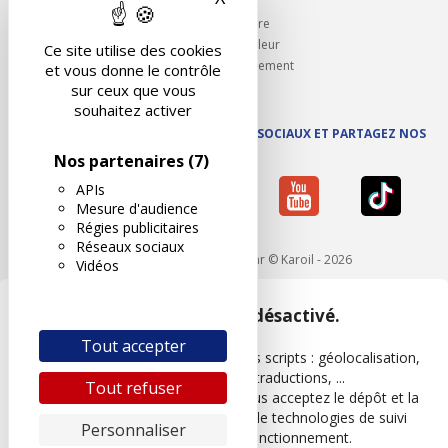
Ouvrir un centre
Devenez contrôleur
Ce site utilise des cookies
Carrières et recrutement
et vous donne le contrôle
sur ceux que vous
souhaitez activer
SUIVEZ AUTOVISION SUR LES RÉSEAUX SOCIAUX ET PARTAGEZ NOS
ACTUS
Nos partenaires
(7)
APIs
Mesure d'audience
Régies publicitaires
Réseaux sociaux
Mentions légales
- Réalisé par © Karoil - 2026
Vidéos
Google Maps est désactivé.
Tout accepter
Les APIs permettent de charger des scripts : géolocalisation,
moteurs de recherche, traductions, ...
Tout refuser
En autorisant ces services tiers, vous acceptez le dépôt et la
lecture de cookies et l'utilisation de technologies de suivi
Personnaliser
nécessaires à leur bon fonctionnement.