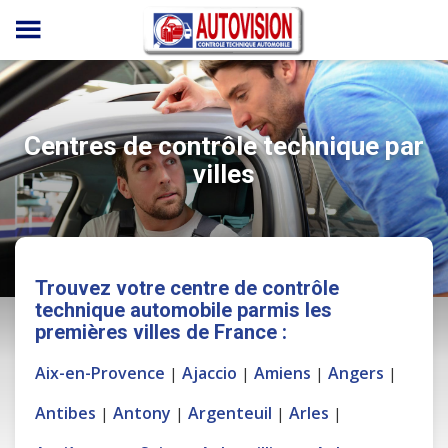
Panneau de gestion des cookies
Centres de contrôle technique par
villes
Trouvez votre centre de contrôle
technique automobile parmis les
premières villes de France :
Aix-en-Provence
Ajaccio
Amiens
Angers
|
|
|
|
Antibes
Antony
Argenteuil
Arles
|
|
|
|