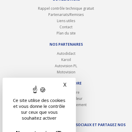
Rappel contrôle technique gratuit
Partenariats/Remises
Liens utiles
Contact
Plan du site
NOS PARTENAIRES
Autodidact
Karoil
Autovision PL
Motovision
NOUS REJOINDRE
X
Masquer le bandeau des 
Ouvrir un centre
Devenez contrôleur
Ce site utilise des cookies
Carrières et recrutement
et vous donne le contrôle
sur ceux que vous
souhaitez activer
SUIVEZ AUTOVISION SUR LES RÉSEAUX SOCIAUX ET PARTAGEZ NOS
ACTUS