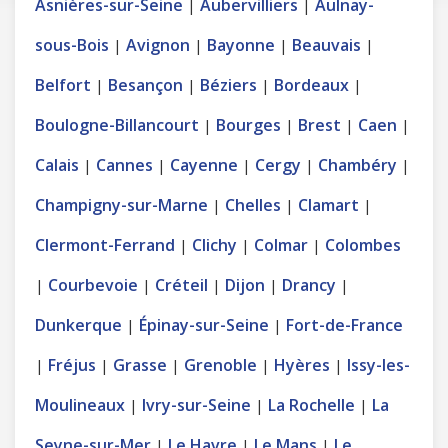
Asnières-sur-Seine
Aubervilliers
Aulnay-
|
|
sous-Bois
Avignon
Bayonne
Beauvais
|
|
|
|
Belfort
Besançon
Béziers
Bordeaux
|
|
|
|
Boulogne-Billancourt
Bourges
Brest
Caen
|
|
|
|
Calais
Cannes
Cayenne
Cergy
Chambéry
|
|
|
|
|
Champigny-sur-Marne
Chelles
Clamart
|
|
|
Clermont-Ferrand
Clichy
Colmar
Colombes
|
|
|
Courbevoie
Créteil
Dijon
Drancy
|
|
|
|
|
Dunkerque
Épinay-sur-Seine
Fort-de-France
|
|
Fréjus
Grasse
Grenoble
Hyères
Issy-les-
|
|
|
|
|
Moulineaux
Ivry-sur-Seine
La Rochelle
La
|
|
|
Seyne-sur-Mer
Le Havre
Le Mans
Le
|
|
|