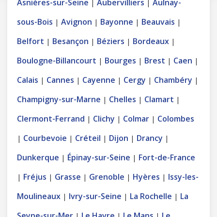
Asnières-sur-Seine
Aubervilliers
Aulnay-
|
|
sous-Bois
Avignon
Bayonne
Beauvais
|
|
|
|
Belfort
Besançon
Béziers
Bordeaux
|
|
|
|
Boulogne-Billancourt
Bourges
Brest
Caen
|
|
|
|
Calais
Cannes
Cayenne
Cergy
Chambéry
|
|
|
|
|
Champigny-sur-Marne
Chelles
Clamart
|
|
|
Clermont-Ferrand
Clichy
Colmar
Colombes
|
|
|
Courbevoie
Créteil
Dijon
Drancy
|
|
|
|
|
Dunkerque
Épinay-sur-Seine
Fort-de-France
|
|
Fréjus
Grasse
Grenoble
Hyères
Issy-les-
|
|
|
|
|
Moulineaux
Ivry-sur-Seine
La Rochelle
La
|
|
|
Seyne-sur-Mer
Le Havre
Le Mans
Le
|
|
|