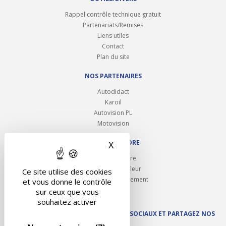
Rappel contrôle technique gratuit
Partenariats/Remises
Liens utiles
Contact
Plan du site
NOS PARTENAIRES
Autodidact
Karoil
Autovision PL
Motovision
NOUS REJOINDRE
X
Masquer le bandeau des 
Ouvrir un centre
Devenez contrôleur
Ce site utilise des cookies
Carrières et recrutement
et vous donne le contrôle
sur ceux que vous
souhaitez activer
SUIVEZ AUTOVISION SUR LES RÉSEAUX SOCIAUX ET PARTAGEZ NOS
ACTUS