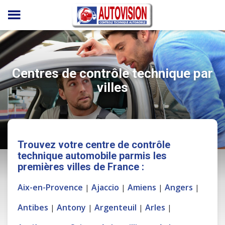
Panneau de gestion des cookies
Centres de contrôle technique par
villes
Trouvez votre centre de contrôle
technique automobile parmis les
premières villes de France :
Aix-en-Provence
Ajaccio
Amiens
Angers
|
|
|
|
Antibes
Antony
Argenteuil
Arles
|
|
|
|